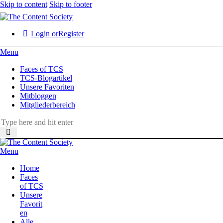
Skip to content
Skip to footer
Login or
Register
Menu
Faces of TCS
TCS-Blogartikel
Unsere Favoriten
Mitbloggen
Mitgliederbereich
Menu
Home
Faces
of TCS
Unsere
Favorit
en
Alle