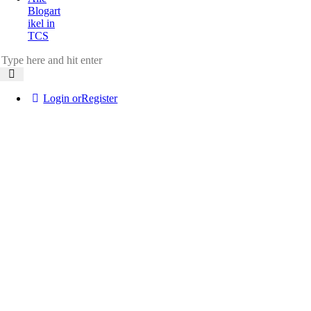
Blogart
ikel in
TCS
Login or
Register