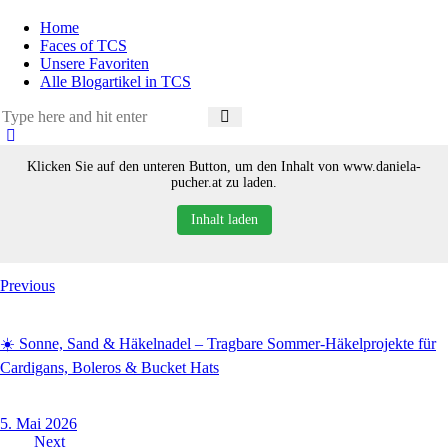
Home
Faces of TCS
Unsere Favoriten
Alle Blogartikel in TCS
Klicken Sie auf den unteren Button, um den Inhalt von www.daniela-
pucher.at zu laden.
Inhalt laden
Beitragsnavigation
Previous
☀️ Sonne, Sand & Häkelnadel – Tragbare Sommer-Häkelprojekte für
Cardigans, Boleros & Bucket Hats
5. Mai 2026
Next