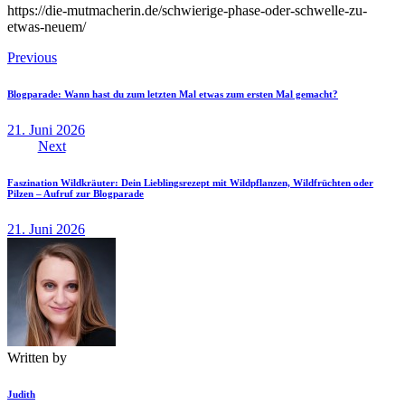
https://die-mutmacherin.de/schwierige-phase-oder-schwelle-zu-
etwas-neuem/
Beitragsnavigation
Previous
Blogparade: Wann hast du zum letzten Mal etwas zum ersten Mal gemacht?
21. Juni 2026
Next
Faszination Wildkräuter: Dein Lieblingsrezept mit Wildpflanzen, Wildfrüchten oder
Pilzen – Aufruf zur Blogparade
21. Juni 2026
Written by
Judith