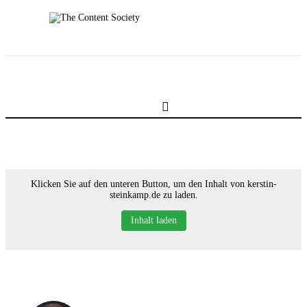
Home
Faces of TCS
Unsere Favoriten
Alle Blogartikel in TCS
Klicken Sie auf den unteren Button, um den Inhalt von kerstin-
steinkamp.de zu laden.
Inhalt laden