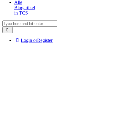
Alle
Blogartikel
in TCS
Login or
Register