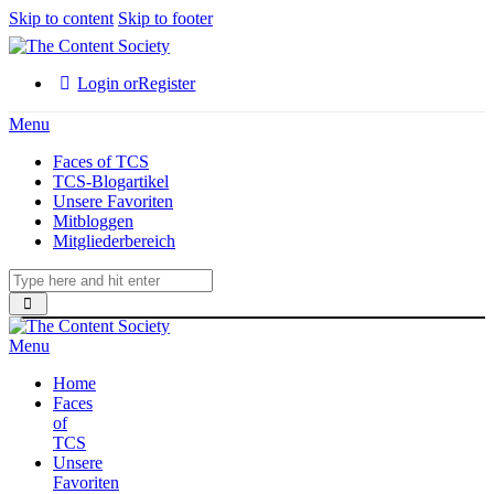
Skip to content
Skip to footer
Login or
Register
Menu
Faces of TCS
TCS-Blogartikel
Unsere Favoriten
Mitbloggen
Mitgliederbereich
Menu
Home
Faces
of
TCS
Unsere
Favoriten