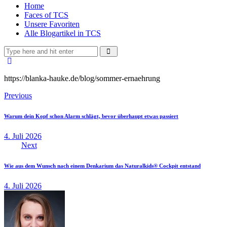
Home
Faces of TCS
Unsere Favoriten
Alle Blogartikel in TCS
https://blanka-hauke.de/blog/sommer-ernaehrung
Beitragsnavigation
Previous
Warum dein Kopf schon Alarm schlägt, bevor überhaupt etwas passiert
4. Juli 2026
Next
Wie aus dem Wunsch nach einem Denkarium das Naturalkids® Cockpit entstand
4. Juli 2026