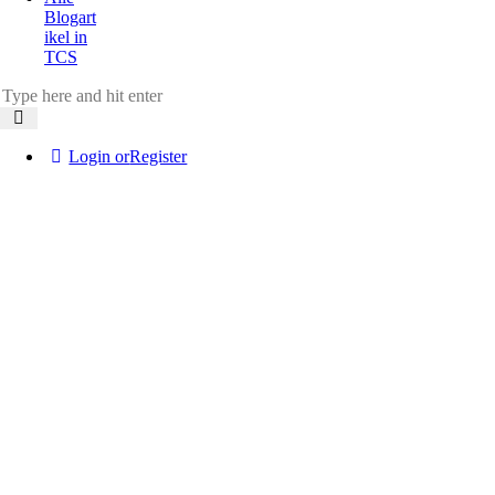
Blogart
ikel in
TCS
Login or
Register