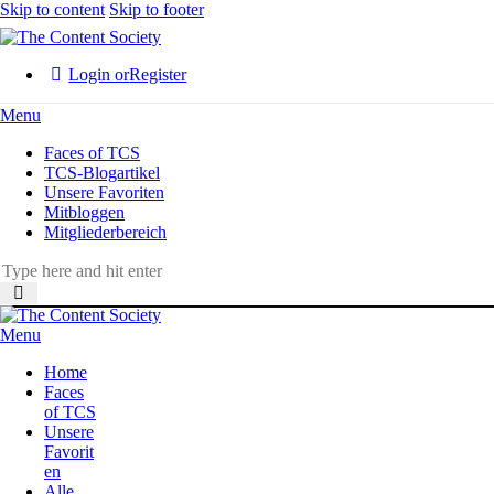
Skip to content
Skip to footer
Login or
Register
Menu
Faces of TCS
TCS-Blogartikel
Unsere Favoriten
Mitbloggen
Mitgliederbereich
Menu
Home
Faces
of TCS
Unsere
Favorit
en
Alle