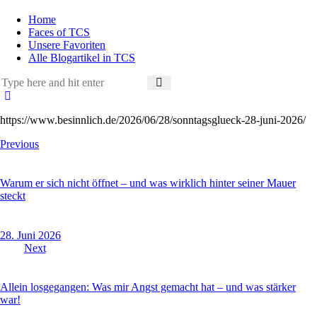
Home
Faces of TCS
Unsere Favoriten
Alle Blogartikel in TCS
https://www.besinnlich.de/2026/06/28/sonntagsglueck-28-juni-2026/
Beitragsnavigation
Previous
Warum er sich nicht öffnet – und was wirklich hinter seiner Mauer
steckt
28. Juni 2026
Next
Allein losgegangen: Was mir Angst gemacht hat – und was stärker
war!