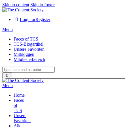
Skip to content
Skip to footer
Login or
Register
Menu
Faces of TCS
TCS-Blogartikel
Unsere Favoriten
Mitbloggen
Mitgliederbereich
Menu
Home
Faces
of
TCS
Unsere
Favoriten
Alle