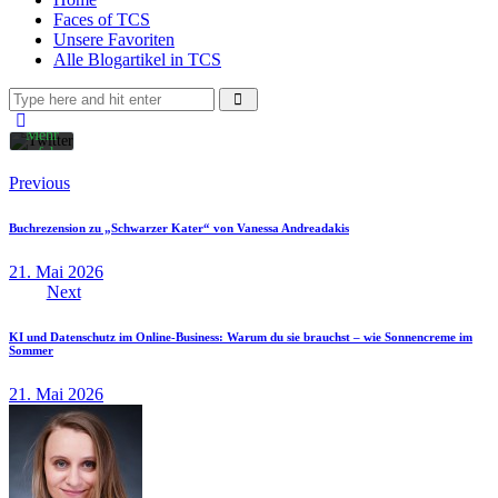
Tweets
Faces of TCS
akzeptieren
Unsere Favoriten
Sie
Alle Blogartikel in TCS
die
Datenschutzerklärung
von
Twitter.
Mehr
erfahren
Beitragsnavigation
Previous
Inhalt
laden
Buchrezension zu „Schwarzer Kater“ von Vanessa Andreadakis
21. Mai 2026
Twitter
Next
Tweets
immer
entsperren
KI und Datenschutz im Online-Business: Warum du sie brauchst – wie Sonnencreme im
Sommer
21. Mai 2026