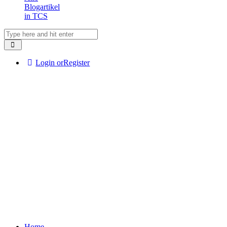
Blogartikel
in TCS
Login or
Register
Mit
dem
Laden
des
Home