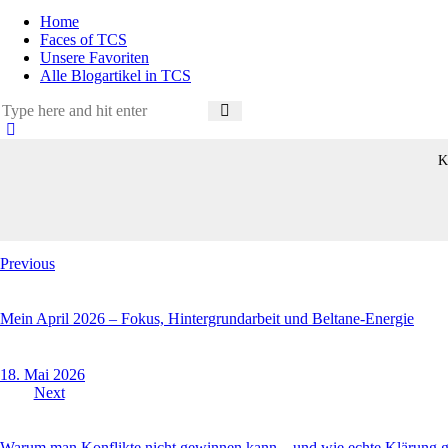
Home
Faces of TCS
Unsere Favoriten
Alle Blogartikel in TCS
K
Beitragsnavigation
Previous
Mein April 2026 – Fokus, Hintergrundarbeit und Beltane-Energie
18. Mai 2026
Next
Warum man Konflikte nicht gewinnen kann – und wie echte Klärung g