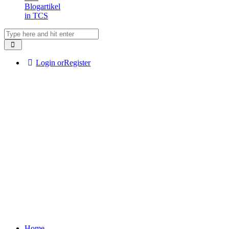
Blogartikel
in TCS
Login or
Register
Home