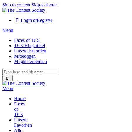
Skip to content
Skip to footer
Login or
Register
Menu
Faces of TCS
TCS-Blogartikel
Unsere Favoriten
Mitbloggen
Mitgliederbereich
Menu
Home
Faces
of
TCS
Unsere
Favoriten
Alle