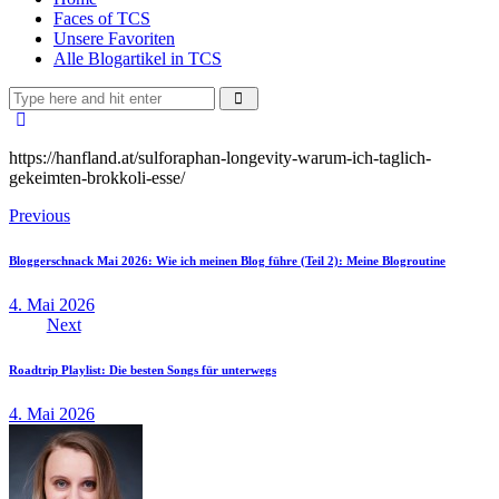
Faces of TCS
Unsere Favoriten
Alle Blogartikel in TCS
https://hanfland.at/sulforaphan-longevity-warum-ich-taglich-
gekeimten-brokkoli-esse/
Beitragsnavigation
Previous
Bloggerschnack Mai 2026: Wie ich meinen Blog führe (Teil 2): Meine Blogroutine
4. Mai 2026
Next
Roadtrip Playlist: Die besten Songs für unterwegs
4. Mai 2026