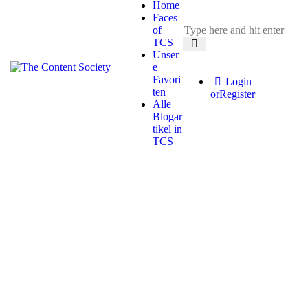
Home
Faces
of
TCS
Unser
e
Favori
Login
ten
or
Register
Alle
Blogar
tikel in
TCS