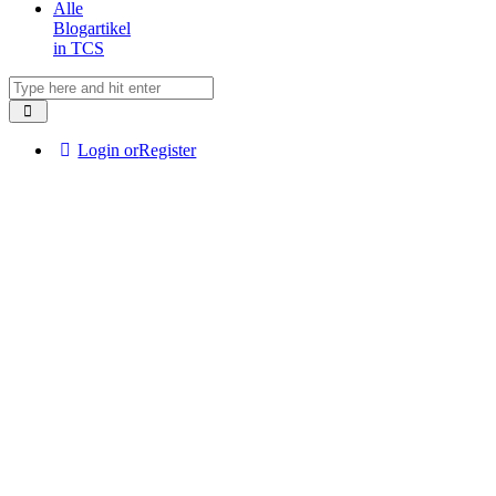
Alle
Blogartikel
in TCS
Login or
Register