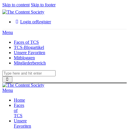
Skip to content
Skip to footer
Login or
Register
Menu
Faces of TCS
TCS-Blogartikel
Unsere Favoriten
Mitbloggen
Mitgliederbereich
Menu
Home
Faces
of
TCS
Unsere
Favoriten