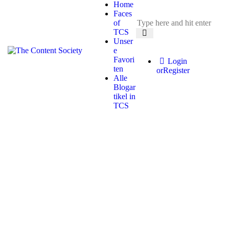
Home
Faces
of
TCS
Unser
e
Favori
Login
ten
or
Register
Alle
Blogar
tikel in
TCS