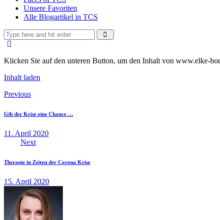
Unsere Favoriten
Alle Blogartikel in TCS
Klicken Sie auf den unteren Button, um den Inhalt von www.elke-bod
Inhalt laden
Beitragsnavigation
Previous
Gib der Krise eine Chance …
11. April 2020
Next
Therapie in Zeiten der Corona Krise
15. April 2020