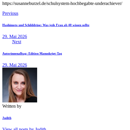
https://susanneburzel.de/schulsystem-hochbegabte-underachiever/
Beitragsnavigation
Previous
Hashimoto und Schilddrüse: Was jede Frau ab 40 wissen sollte
29. Mai 2026
Next
Autorinnenalltag: Edition Manuskript-Tag
29. Mai 2026
Written by
Judith
View all posts by
Judith