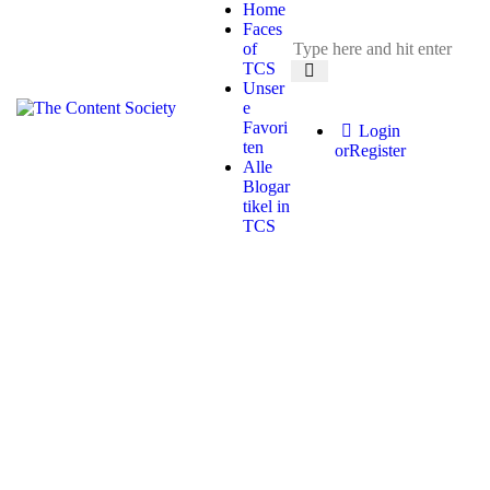
Home
Faces
of
TCS
Unser
e
Favori
Login
ten
or
Register
Alle
Blogar
tikel in
TCS