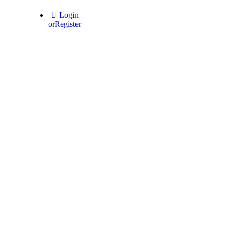
Login
or
Register