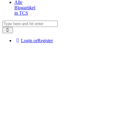
Alle
Blogartikel
in TCS
Login or
Register