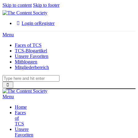
Skip to content
Skip to footer
Login or
Register
Menu
Faces of TCS
TCS-Blogartikel
Unsere Favoriten
Mitbloggen
Mitgliederbereich
Menu
Home
Faces
of
TCS
Unsere
Favoriten