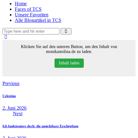
Home
Faces of TCS
Unsere Favoriten
Alle Blogartikel in TCS
Klicken Sie auf den unteren Button, um den Inhalt von
monikastolina.de zu laden.
Inhalt laden
Beitragsnavigation
Previous
Celestino
2. Juni 2026
Next
Ich funktioniere doch: die unsichtbare Erschöpfung