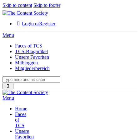
Skip to content
Skip to footer
Login or
Register
Menu
Faces of TCS
TCS-Blogartikel
Unsere Favoriten
Mitbloggen
Mitgliederbereich
Menu
Home
Faces
of
TCS
Unsere
Favoriten