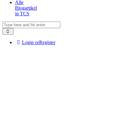
Alle
Blogartikel
in TCS
Login or
Register