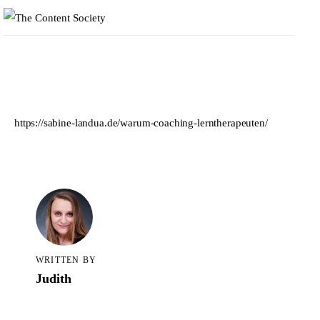
https://sabine-landua.de/warum-coaching-lerntherapeuten/
Home
Faces of TCS
WRITTEN BY
Judith
Unsere Favoriten