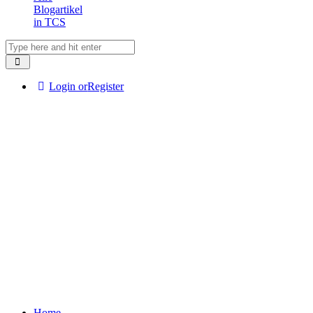
Blogartikel
in TCS
Login or
Register
Home