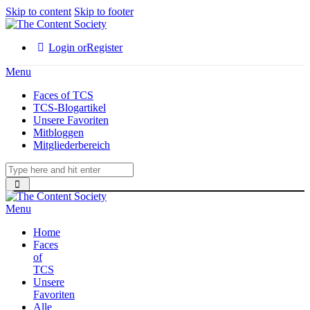
Skip to content
Skip to footer
Login or
Register
Menu
Faces of TCS
TCS-Blogartikel
Unsere Favoriten
Mitbloggen
Mitgliederbereich
Menu
Home
Faces
of
TCS
Unsere
Favoriten
Alle