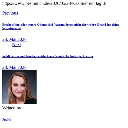
https://www.besinnlich.de/2026/05/28/was-fuer-ein-tag-3/
Beitragsnavigation
Previous
Erschöpfung oder innere Ohnmacht? Warum Stress nicht der wahre Grund für deine
Symptome ist
28. Mai 2026
Next
Wildkräuter mit Kindern entdecken – 5 einfache Anfängerkräuter
28. Mai 2026
Written by
Judith