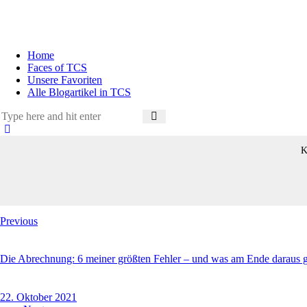
Home
Faces of TCS
Unsere Favoriten
Alle Blogartikel in TCS
K
Beitragsnavigation
Previous
Die Abrechnung: 6 meiner größten Fehler – und was am Ende daraus 
22. Oktober 2021