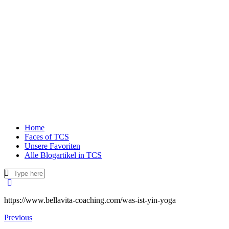
Home
Faces of TCS
Unsere Favoriten
Alle Blogartikel in TCS
https://www.bellavita-coaching.com/was-ist-yin-yoga
Beitragsnavigation
Previous