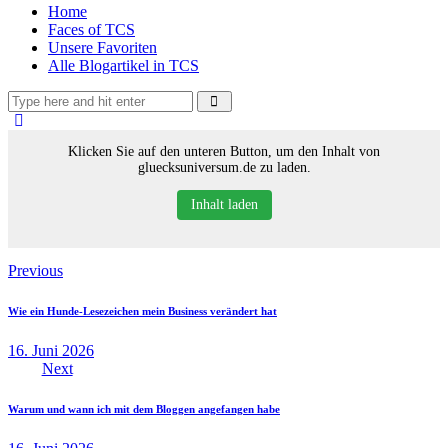
Home
Faces of TCS
Unsere Favoriten
Alle Blogartikel in TCS
Klicken Sie auf den unteren Button, um den Inhalt von
gluecksuniversum.de zu laden.
Inhalt laden
Beitragsnavigation
Previous
Wie ein Hunde-Lesezeichen mein Business verändert hat
16. Juni 2026
Next
Warum und wann ich mit dem Bloggen angefangen habe