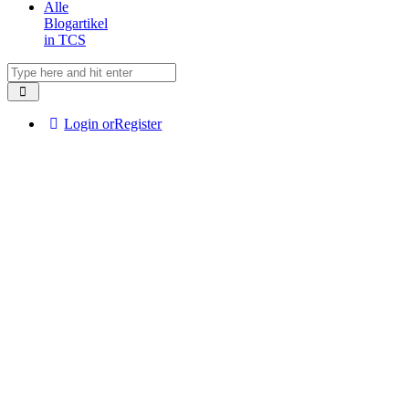
Alle
Blogartikel
in TCS
Login or
Register