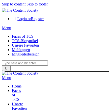
Skip to content
Skip to footer
Login or
Register
Menu
Faces of TCS
TCS-Blogartikel
Unsere Favoriten
Mitbloggen
Mitgliederbereich
Menu
Home
Faces
of
TCS
Unsere
Favoriten