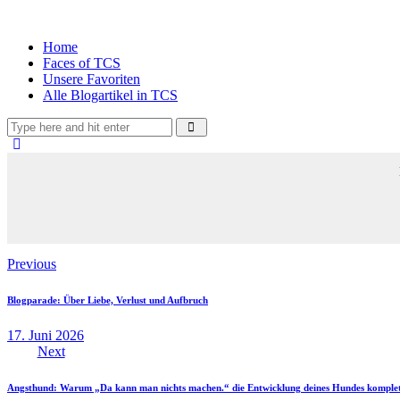
Home
Faces of TCS
Unsere Favoriten
Alle Blogartikel in TCS
Previous
Blogparade: Über Liebe, Verlust und Aufbruch
17. Juni 2026
Next
Angsthund: Warum „Da kann man nichts machen.“ die Entwicklung deines Hundes komplet