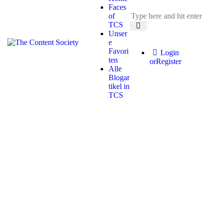
Faces
of
TCS
Unser
e
Favori
Login
ten
or
Register
Alle
Blogar
tikel in
TCS