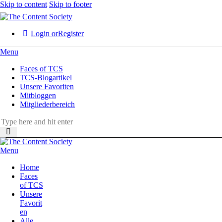
Skip to content
Skip to footer
Login or
Register
Menu
Faces of TCS
TCS-Blogartikel
Unsere Favoriten
Mitbloggen
Mitgliederbereich
Menu
Home
Faces
of TCS
Unsere
Favorit
en
Alle