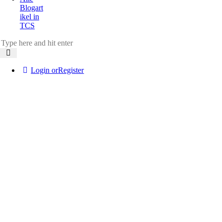
Blogart
ikel in
TCS
Login or
Register