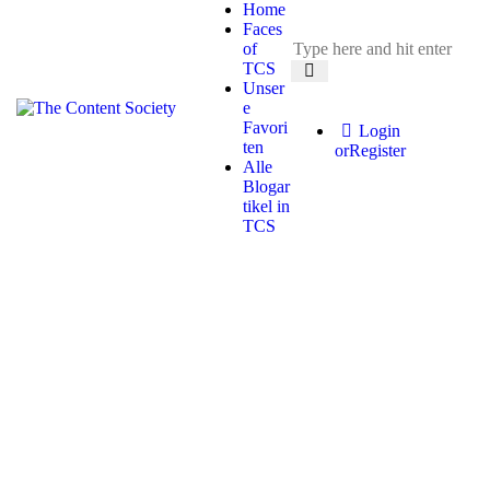
Home
Faces
of
TCS
Unser
e
Favori
Login
ten
or
Register
Alle
Blogar
tikel in
TCS