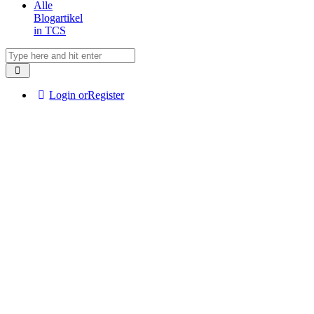
Alle
Blogartikel
in TCS
Login or
Register