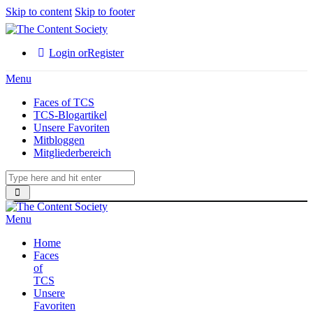
Skip to content
Skip to footer
Login or
Register
Menu
Faces of TCS
TCS-Blogartikel
Unsere Favoriten
Mitbloggen
Mitgliederbereich
Menu
Home
Faces
of
TCS
Unsere
Favoriten