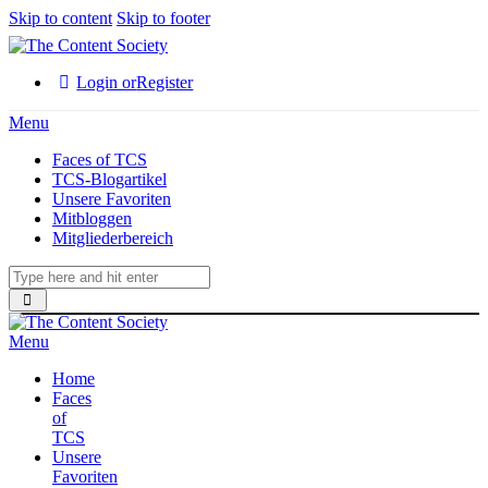
Skip to content
Skip to footer
Login or
Register
Menu
Faces of TCS
TCS-Blogartikel
Unsere Favoriten
Mitbloggen
Mitgliederbereich
Menu
Home
Faces
of
TCS
Unsere
Favoriten