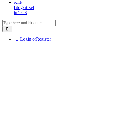
Alle
Blogartikel
in TCS
Login or
Register