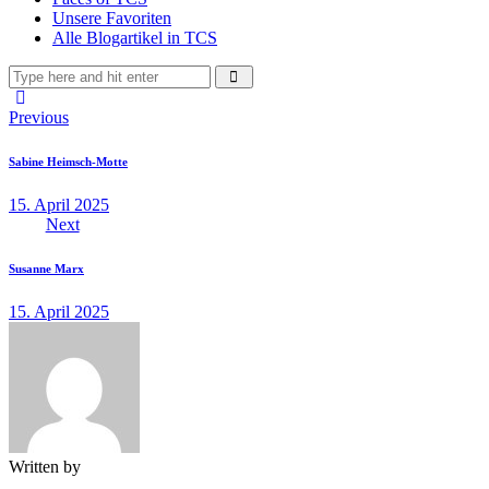
Unsere Favoriten
Alle Blogartikel in TCS
Beitragsnavigation
Previous
Sabine Heimsch-Motte
15. April 2025
Next
Susanne Marx
15. April 2025
Written by