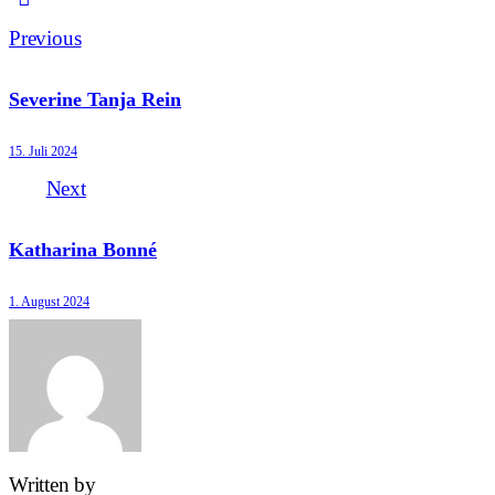
Beitragsnavigation
Previous
Severine Tanja Rein
15. Juli 2024
Next
Katharina Bonné
1. August 2024
Written by