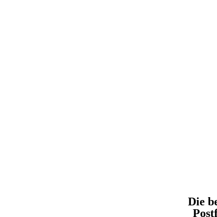
Die b
Post