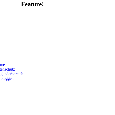
Feature!
me
tenschutz
gliederbereich
tbloggen