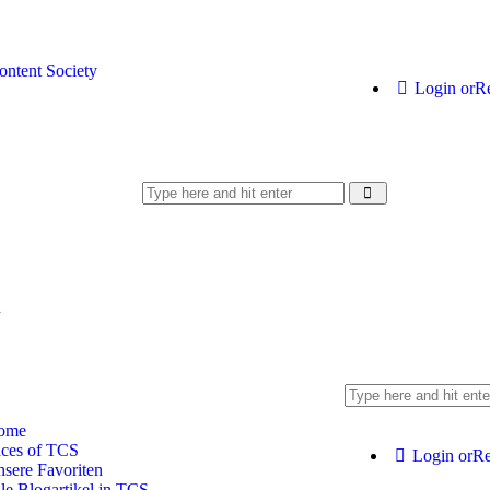
Login or
Re
h
ome
ces of TCS
Login or
Re
sere Favoriten
le Blogartikel in TCS