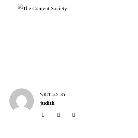
Home
Faces of TCS
Unsere Favoriten
Alle Blogartikel in TCS
WRITTEN BY
judith