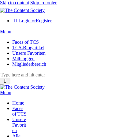
Skip to content
Skip to footer
Login or
Register
Menu
Faces of TCS
TCS-Blogartikel
Unsere Favoriten
Mitbloggen
Mitgliederbereich
Menu
Home
Faces
of TCS
Unsere
Favorit
en
Alle