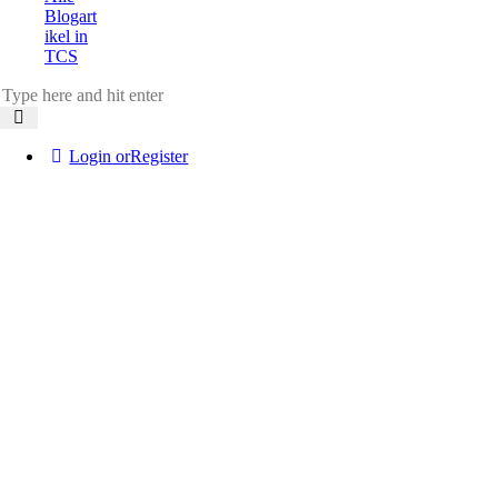
Blogart
ikel in
TCS
Login or
Register