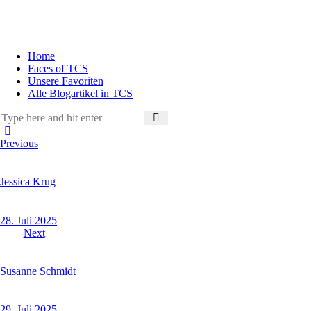
Home
Faces of TCS
Unsere Favoriten
Alle Blogartikel in TCS
Beitragsnavigation
Previous
Jessica Krug
28. Juli 2025
Next
Susanne Schmidt
29. Juli 2025