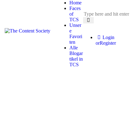
Home
Faces
of
TCS
Unser
e
Favori
Login
ten
or
Register
Alle
Blogar
tikel in
TCS