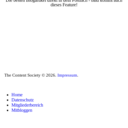
Die besten Blogartikel direkt in dein Postfach - bald kommt auch
dieses Feature!
The Content Society © 2026.
Impressum
.
Home
Datenschutz
Mitgliederbereich
Mitbloggen