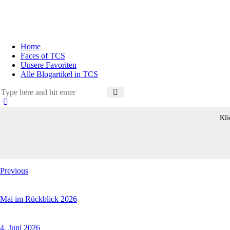
Home
Faces of TCS
Unsere Favoriten
Alle Blogartikel in TCS
Kli
Beitragsnavigation
Previous
Mai im Rückblick 2026
4. Juni 2026