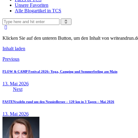
Unsere Favoriten
Alle Blogartikel in TCS
Klicken Sie auf den unteren Button, um den Inhalt von writeandrun.d
Inhalt laden
Beitragsnavigation
Previous
FLOW & CAMP Festival 2026: Yoga, Camping und Sommerfeeling am Main
13. Mai 2026
Next
FASTENradeln rund um den Neusiedlersee – 120 km in 3 Tagen – Mai 2026
13. Mai 2026