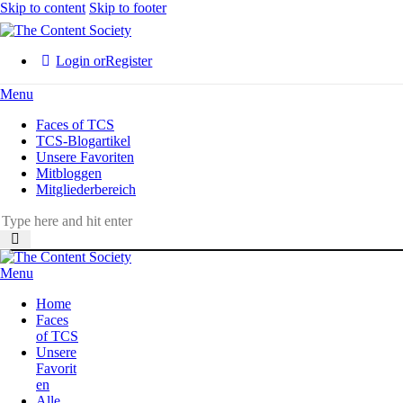
Skip to content
Skip to footer
Login or
Register
Menu
Faces of TCS
TCS-Blogartikel
Unsere Favoriten
Mitbloggen
Mitgliederbereich
Menu
Home
Faces
of TCS
Unsere
Favorit
en
Alle