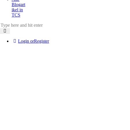
Blogart
ikel in
TCS
Login or
Register