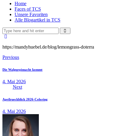
Home
Faces of TCS
Unsere Favoriten
Alle Blogartikel in TCS
https://mandyhuebel.de/blog/lemongrass-doterra
Beitragsnavigation
Previous
Die Walpurgisnacht kommt
4. Mai 2026
Next
Aprilrueckblick 2026-Coloring
4. Mai 2026