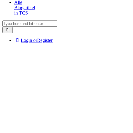
Alle
Blogartikel
in TCS
Login or
Register