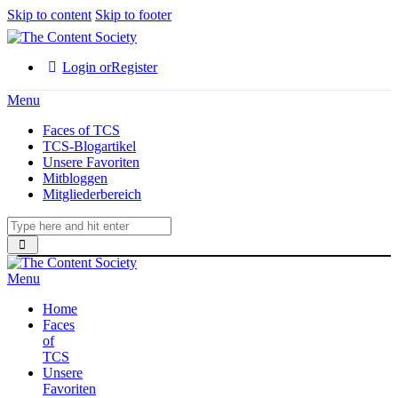
Skip to content
Skip to footer
Login or
Register
Menu
Faces of TCS
TCS-Blogartikel
Unsere Favoriten
Mitbloggen
Mitgliederbereich
Menu
Home
Faces
of
TCS
Unsere
Favoriten