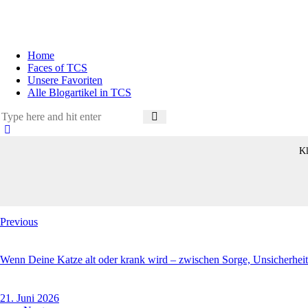
Home
Faces of TCS
Unsere Favoriten
Alle Blogartikel in TCS
Kl
Beitragsnavigation
Previous
Wenn Deine Katze alt oder krank wird – zwischen Sorge, Unsicherhei
21. Juni 2026