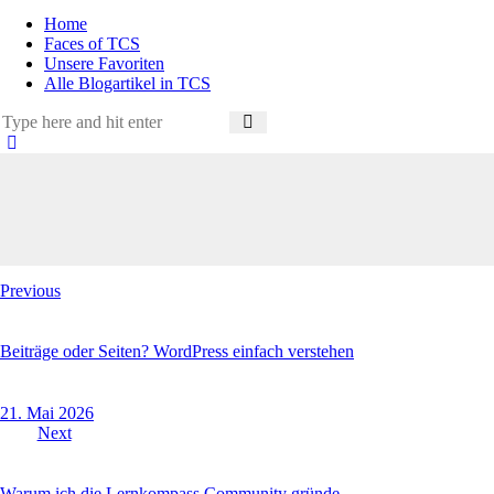
Home
Faces of TCS
Unsere Favoriten
Alle Blogartikel in TCS
Beitragsnavigation
Previous
Beiträge oder Seiten? WordPress einfach verstehen
21. Mai 2026
Next
Warum ich die Lernkompass Community gründe