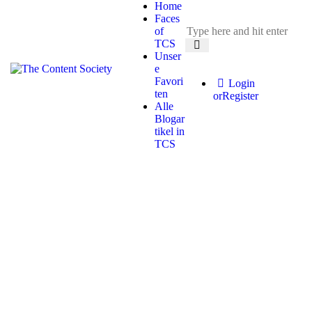
Home
Faces
of
TCS
Unser
e
Favori
Login
ten
or
Register
Alle
Blogar
tikel in
TCS