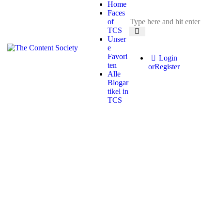
Home
Faces
of
TCS
Unser
e
Favori
Login
ten
or
Register
Alle
Blogar
tikel in
TCS