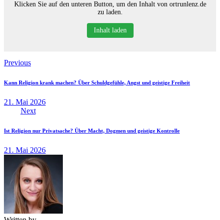
Klicken Sie auf den unteren Button, um den Inhalt von ortrunlenz.de
zu laden.
Inhalt laden
Beitragsnavigation
Previous
Kann Religion krank machen? Über Schuldgefühle, Angst und geistige Freiheit
21. Mai 2026
Next
Ist Religion nur Privatsache? Über Macht, Dogmen und geistige Kontrolle
21. Mai 2026
Written by