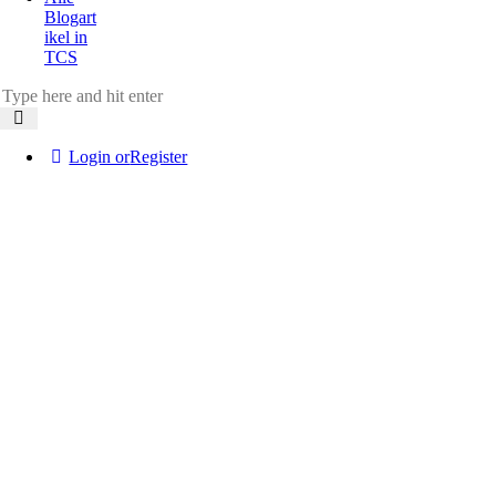
Blogart
ikel in
TCS
Login or
Register