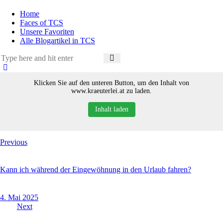
Home
Faces of TCS
Unsere Favoriten
Alle Blogartikel in TCS
Klicken Sie auf den unteren Button, um den Inhalt von
www.kraeuterlei.at zu laden.
Inhalt laden
Beitragsnavigation
Previous
Kann ich während der Ein­ge­wöhnung in den Urlaub fahren?
4. Mai 2025
Next