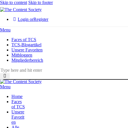
Skip to content
Skip to footer
Login or
Register
Menu
Faces of TCS
TCS-Blogartikel
Unsere Favoriten
Mitbloggen
Mitgliederbereich
Menu
Home
Faces
of TCS
Unsere
Favorit
en
Alle