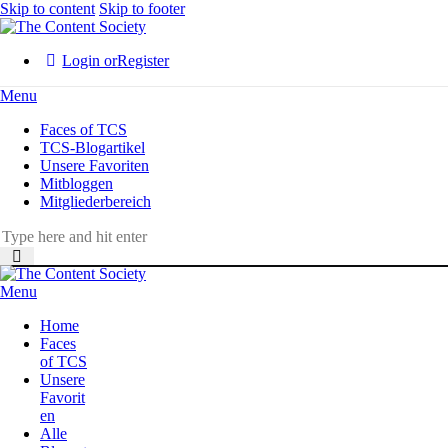
Skip to content
Skip to footer
Login or
Register
Menu
Faces of TCS
TCS-Blogartikel
Unsere Favoriten
Mitbloggen
Mitgliederbereich
Menu
Home
Faces
of TCS
Unsere
Favorit
en
Alle