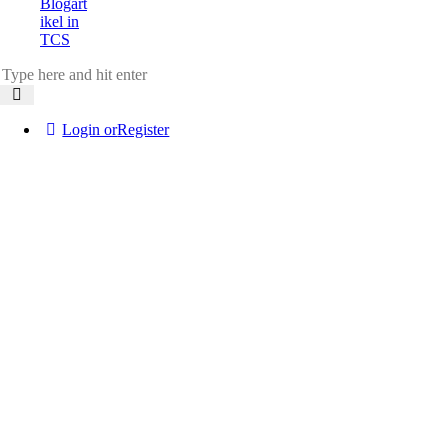
Blogart
ikel in
TCS
Login or
Register