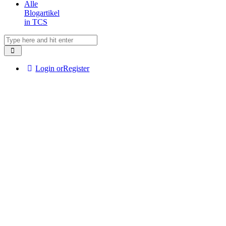
Alle
Blogartikel
in TCS
Login or
Register