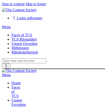
Skip to content
Skip to footer
Login or
Register
Menu
Faces of TCS
TCS-Blogartikel
Unsere Favoriten
Mitbloggen
Mitgliederbereich
Menu
Home
Faces
of
TCS
Unsere
Favoriten