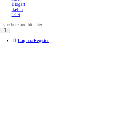
Blogart
ikel in
TCS
Login or
Register