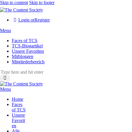
Skip to content
Skip to footer
Login or
Register
Menu
Faces of TCS
TCS-Blogartikel
Unsere Favoriten
Mitbloggen
Mitgliederbereich
Menu
Home
Faces
of TCS
Unsere
Favorit
en
Alle