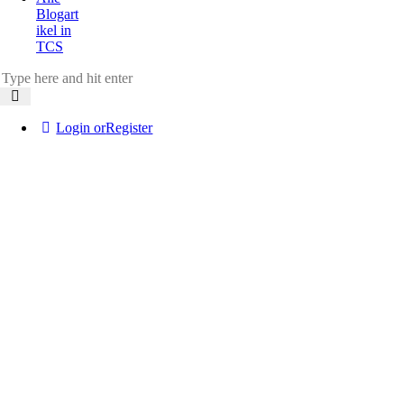
Blogart
ikel in
TCS
Login or
Register