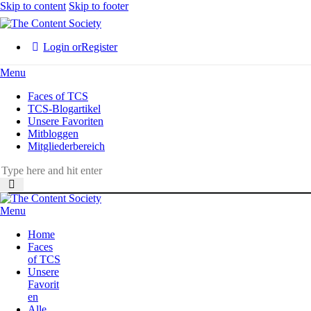
Skip to content
Skip to footer
Login or
Register
Menu
Faces of TCS
TCS-Blogartikel
Unsere Favoriten
Mitbloggen
Mitgliederbereich
Menu
Home
Faces
of TCS
Unsere
Favorit
en
Alle